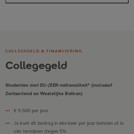
Nederlandse diploma's
afgeronde havo-, vwo- of mbo-4-diploma's;
Je hoeft geen Engels certificaat (bijv. IELTS of
COLLEGEGELD & FINANCIERING
TOEFL) te overleggen.
Collegegeld
EU-diploma's
Studenten met EU-/EER-nationaliteit* (inclusief
Zwitserland en Westelijke Balkan)
Afgestudeerden van het IB Diploma Programme
en het IB Career-Related Programme
€ 9.500 per jaar
Afgestudeerden van het European Baccalaureate
Je kunt dit bedrag in één keer per jaar betalen of in
A-levels zijn niet vereist.
vier termijnen (tegen 5%