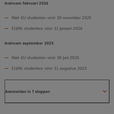
Instroom februari 2026
Niet-EU studenten: vóór 30 november 2025
Cambridge: Tussen 169-175
EU/NL studenten: vóór 31 januari 2026
TOEFL: 80
PTE Academic: 61
Instroom september 2025
TOEIC: Tussen 605 en 780
Niet-EU studenten: vóór 30 juni 2025
Wij accepteren geen andere certificaten.
EU/NL studenten: vóór 31 augustus 2025
Vrijstellingen
Aanmelden in 7 stappen
TOEFL (iBT, Home Edition) mag alleen worden
gebruikt indien er lokaal geen taaltestcentrum
beschikbaar is vanwege de locale situatie. Bij
twijfel kan contact opgenomen worden met onze