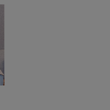
recruiter
U hoeft geen bewijs van Engelse taalvaardigheid
te overleggen als:
U een native speaker bent (op basis van
nationaliteit en paspoort)
U een Duits Abitur-diploma hebt
U een Nederlands HAVO-diploma (of hoger) hebt
U hebt gestudeerd aan een IB-school (behalve in
Bangladesh, Nepal of Pakistan)
Uw diploma vermeldt duidelijk dat u een B2-
niveau Engels hebt behaald
Uw vooropleiding werd volledig in het Engels
gegeven (behalve in Bangladesh, Nepal of