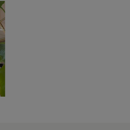
Bedrijfskunde & Strategie
Marketing, financiën, recht en ondernemerschap
Leiderschap & Organisatie
Hoe je teams aanstuurt en veranderingen
begeleidt
ICT & Softwareontwikkeling
Informatiesystemen, softwareontwikkeling en
ethiek
Data & AI
Van datavisualisatie tot big data en kunstmatige
intelligentie