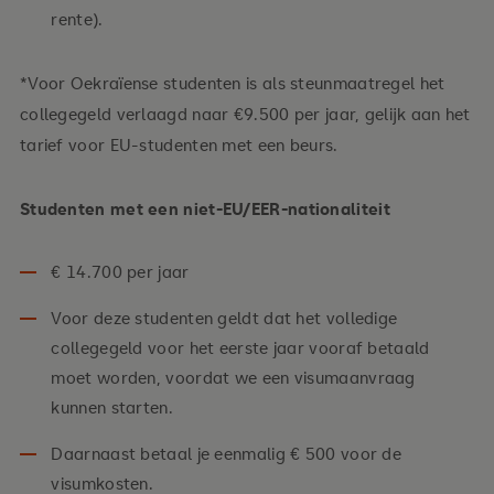
rente).
We erkennen de meeste
middelbareschooldiploma's in de EU die toegang
*Voor Oekraïense studenten is als steunmaatregel het
geven tot hoger onderwijs in je thuisland. Je hebt
collegegeld verlaagd naar €9.500 per jaar, gelijk aan het
geen 12-jarig diploma nodig, 11 jaar onderwijs is
tarief voor EU-studenten met een beurs.
voldoende (gelijk aan het Nederlandse havo-
niveau).
Studenten met een niet-EU/EER-nationaliteit
In de meeste gevallen moet je een bewijs van
Engelse taalvaardigheid overleggen, tenzij je
€ 14.700 per jaar
diploma in dit document als vrijgesteld wordt
vermeld.
Voor deze studenten geldt dat het volledige
collegegeld voor het eerste jaar vooraf betaald
moet worden, voordat we een visumaanvraag
Diploma's van buiten de EU
kunnen starten.
Daarnaast betaal je eenmalig € 500 voor de
Afgestudeerden van het B-diplomaprogramma
visumkosten.