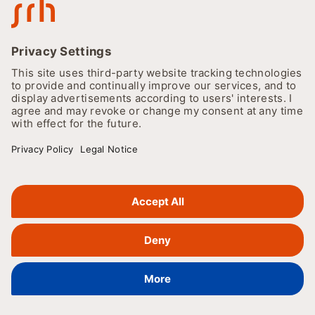
de NVAO.
De Accreditatieorganisatie van Nederland en Vlaanderen
(NVAO) is opgericht door de Nederlandse en Vlaamse
overheden als een onafhankelijke accreditatie-instantie.
NVAO opereert zowel op binationaal als op
internationaal niveau. De conclusies van de NVAO
ondersteunen de erkenning van
hogeronderwijsprogramma's en zorgen ervoor dat
studenten waardevolle diploma's ontvangen.
Informatie aanvragen
Verwerf kennis en vaardigheden voor het