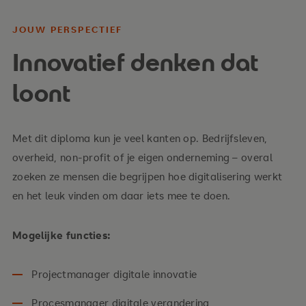
Cybersecurity
JOUW PERSPECTIEF
Hoe je digitale toepassingen veilig maakt en
Innovatief denken dat
houdt
loont
Met dit diploma kun je veel kanten op. Bedrijfsleven,
overheid, non-profit of je eigen onderneming – overal
zoeken ze mensen die begrijpen hoe digitalisering werkt
en het leuk vinden om daar iets mee te doen.
Mogelijke functies:
Projectmanager digitale innovatie
Procesmanager digitale verandering