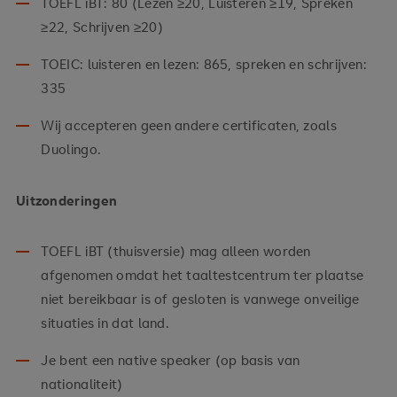
TOEFL iBT: 80 (Lezen ≥20, Luisteren ≥19, Spreken
≥22, Schrijven ≥20)
TOEIC: luisteren en lezen: 865, spreken en schrijven:
335
Wij accepteren geen andere certificaten, zoals
Duolingo.
Uitzonderingen
TOEFL iBT (thuisversie) mag alleen worden
afgenomen omdat het taaltestcentrum ter plaatse
niet bereikbaar is of gesloten is vanwege onveilige
situaties in dat land.
Je bent een native speaker (op basis van
nationaliteit)