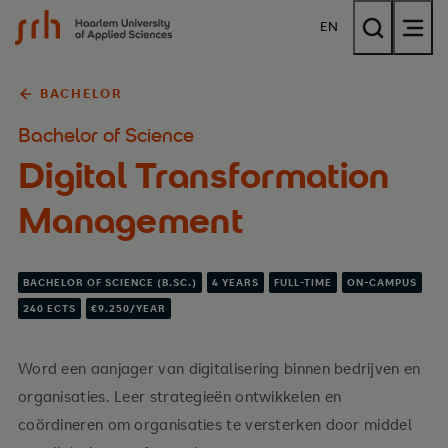
{$name}
EN
BACHELOR
Bachelor of Science
Digital Transformation
Management
BACHELOR OF SCIENCE (B.SC.)
4 YEARS
FULL-TIME
ON-CAMPUS
240 ECTS
€9.250/YEAR
Word een aanjager van digitalisering binnen bedrijven en
organisaties. Leer strategieën ontwikkelen en
coördineren om organisaties te versterken door middel