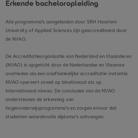
Erkende bacheloropleiding
Betaal je collegegeld
Alle programma's aangeboden door SRH Haarlem
(Indien nodig) wij vragen je visum aan
University of Applied Sciences zijn geaccrediteerd door
de NVAO.
De Accreditatieorganisatie van Nederland en Vlaanderen
(NVAO) is opgericht door de Nederlandse en Vlaamse
overheden als een onafhankelijke accreditatie-instantie.
NVAO opereert zowel op binationaal als op
internationaal niveau. De conclusies van de NVAO
ondersteunen de erkenning van
hogeronderwijsprogramma's en zorgen ervoor dat
studenten waardevolle diploma's ontvangen.