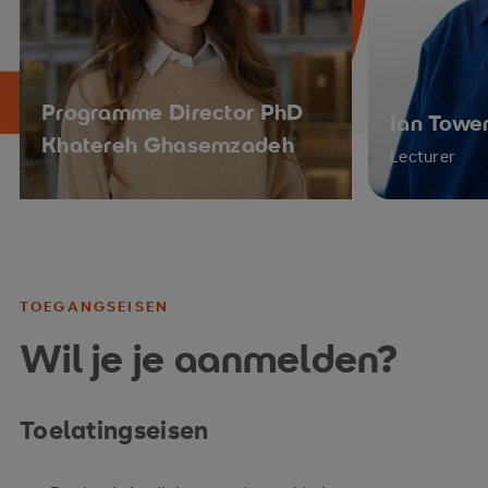
Programme Director PhD
Ian Towe
Khatereh Ghasemzadeh
Lecturer
TOEGANGSEISEN
Wil je je aanmelden?
Toelatingseisen