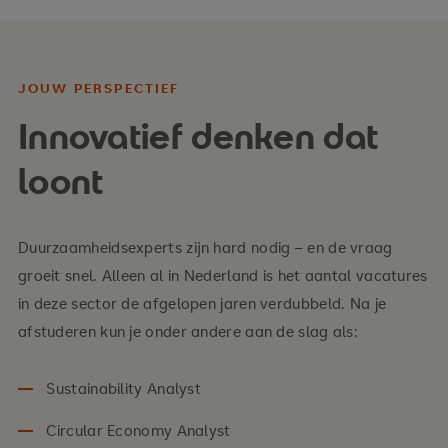
Belangrijke thema’s:
JOUW PERSPECTIEF
Innovatief denken dat
Duurzaam ontwerpen & implementeren
loont
Creëer en realiseer duurzame oplossingen binnen
bedrijven.
Transformatieprocessen
Duurzaamheidsexperts zijn hard nodig – en de vraag
Leer hoe je grootschalige veranderingen
groeit snel. Alleen al in Nederland is het aantal vacatures
strategisch aanpakt.
in deze sector de afgelopen jaren verdubbeld. Na je
afstuderen kun je onder andere aan de slag als:
Sociale verantwoordelijkheid & ethiek
Ontdek hoe je omgaat met ongelijkheid,
diversiteit en de triple bottom line.
Sustainability Analyst
Circular Economy Analyst