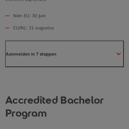
Niet-EU: 30 juni
EU/NL: 31 augustus
Aanmelden in 7 stappen
Meld je aan via onze website
Upload je documenten (paspoort, diploma’s,
taalcertificaat, motivatiebrief)
Accredited Bachelor
Intakegesprek (indien nodig)
Program
Ontvang je acceptatiebrief en studiecontract
Onderteken en stuur het contract terug