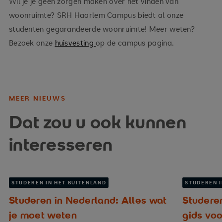
Wil je je geen zorgen maken over het vinden van
woonruimte? SRH Haarlem Campus biedt al onze
studenten gegarandeerde woonruimte! Meer weten?
Bezoek onze
huisvesting
op de campus pagina.
MEER NIEUWS
Dat zou u ook kunnen
interesseren
STUDEREN IN HET BUITENLAND
STUDEREN I
Studeren in Nederland: Alles wat
Studeren
je moet weten
gids vo